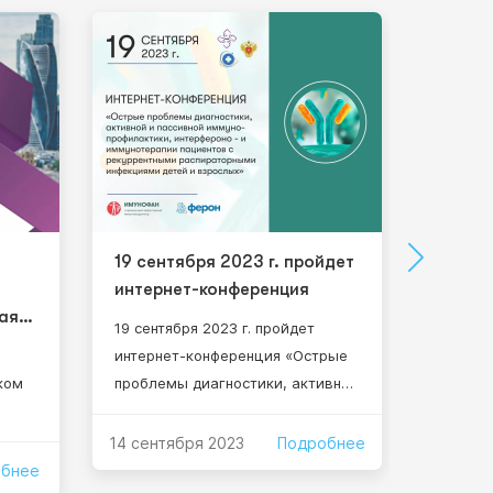
19 сентября 2023 г. пройдет
НПП “
интернет-конференция
УЧАСТ
ая
КОНФ
19 сентября 2023 г. пройдет
интернет-конференция «Острые
21 сент
ком
проблемы диагностики, активной
гибрид
и пассивной
научно
иммунопрофилактики,
конфер
14 сентября 2023
Подробнее
интерфероно- и иммунотерапии
дыхател
обнее
14 сент