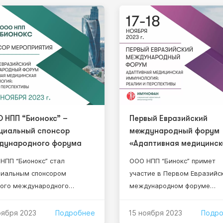
 НПП “Бионокс” –
Первый Евразийский
циальный спонсор
международный форум
дународного форума
«Адаптивная медицинск
иммунология: реалии и
НПП “Бионокс” стал
ООО НПП “Бинокс” примет
перспективы»
иальным спонсором
участие в Первом Евразийс
ого международного
международном форуме
ма «Адаптивная
«Адаптивная медицинская
цинская иммунология:
иммунология: реалии и
оября 2023
Подробнее
15 ноября 2023
Подр