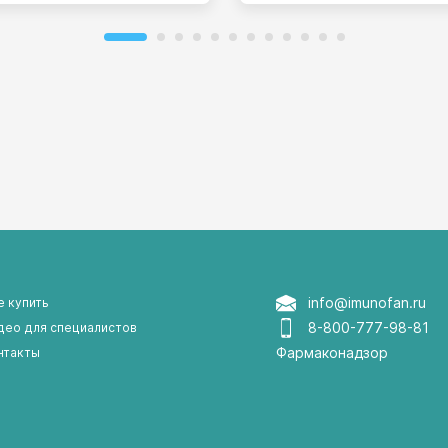
ии и перспективы».
перспективы». В работе Фо
примут участие организато
здравоохранения высшего
звена, руководители научно
исследовательских институт
ведущие специалисты в об
клинической, фундаменталь
иммунологии, адаптивной
медицинской иммунологии 
адаптационной медицины.
info@imunofan.ru
е купить
8-800-777-98-81
део для специалистов
Фармаконадзор
нтакты