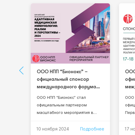
енения
ООО НПП “Бионокс” –
ООО
официальный спонсор
офи
х
международного форума
меж
2024
ООО НПП “Бионокс” стал
ООО 
ых
ы
официальным партнером
офиц
масштабного мероприятия в
Перв
мире медицины – Евразийского
фору
 и
международного форума.Восемь
меди
дробнее
10 ноября 2024
Подробнее
17 н