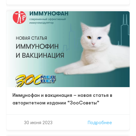
заболеваний верхних и нижних дыхательных путей на
основе взаимодействия врачей различных
специальностей. Благодаря гибридному формату, в
конференции примут участие спикеры из нескольких
городов России. Мероприятие пройдет…
Иммунофан и вакцинация – новая статья в
авторитетном издании “ЗооСоветы”
30 июня 2023
Подробнее