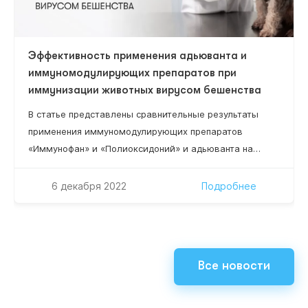
Эффективность применения адьюванта и
иммуномодулирующих препаратов при
иммунизации животных вирусом бешенства
В статье представлены сравнительные результаты
применения иммуномодулирующих препаратов
«Иммунофан» и «Полиоксидоний» и адьюванта на
основе синтетического масла ПЭС-300 с ланолином
при иммунизации баранов очищенным
6 декабря 2022
Подробнее
инактивированным вирусом бешенства. Эффект
повышения уровня специфических антител у
иммунизированных животных достоверно возрастает
при сочетанном применении этих иммуномодуляторов
Все новости
с вирусом бешенства и масляным адьювантом.
Показаны преимущества препарата «Иммунофан»,
введение которого с…