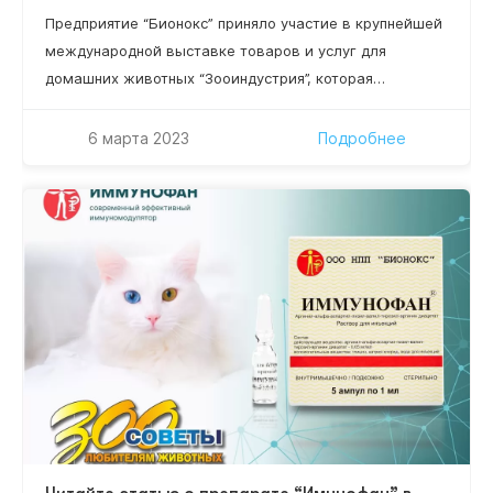
Предприятие “Бионокс” приняло участие в крупнейшей
международной выставке товаров и услуг для
домашних животных “Зооиндустрия”, которая
состоялась в конгрессно-выставочном центре
“ЭКСПОФОРУМ” в Санкт-Петербурге. Три дня выставки
6 марта 2023
Подробнее
– это три дня знакомств и общения с представителями
зооветеринарного бизнеса: дистрибьюторы,
ветеринарные врачи, заводчики собак и кошек.
Посетители нашего стенда напрямую задавали
вопросы по сотрудничеству и представлению
препарата…