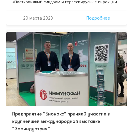
«Постковидный синдром и герпесвирусные инфекции»,
которая состоится 21 марта 2022 г. 10:00-12:10 (Мск).
Уважаемые коллеги, приглашаем всех желающих
20 марта 2023
Подробнее
принять участие! Научный руководитель проекта:
Нестерова Ирина Вадимовна –– д.м.н., профессор,
профессор кафедры клинической иммунологии,
аллергологии и адаптологии ФНМО МИ, ФГАОУ ВО
«Российский университет дружбы народов»
Минобрнауки…
Предприятие “Бионокс” принял0 участие в
крупнейшей международной выставке
“Зооиндустрия”