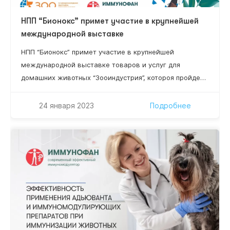
НПП “Бионокс” примет участие в крупнейшей
международной выставке
НПП “Бионокс” примет участие в крупнейшей
международной выставке товаров и услуг для
домашних животных “Зооиндустрия”, котороя пройдет
1-3 марта 2023 в конгрессно-выставочном центре
“ЭКСПОФОРУМ” в Санкт-Петербурге. Масшатабное
24 января 2023
Подробнее
мероприятие, где цифры говорят сами за себя: более
100 участников, 4 000 специалистов, 9 000 м2
площадь экспозиций! Номер стенда участника
выставки ООО НПП “Бионокс” – С1.