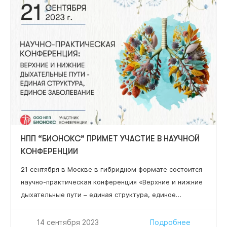
клинической иммунологии, аллергологии и
адаптологии ФНМО МИ, ФГАОУ ВО «Российский
университет дружбы народов» Минобрнауки РФ,
профессор кафедры иммунопатологии и
иммунодиагностики…
НПП “БИОНОКС” ПРИМЕТ УЧАСТИЕ В НАУЧНОЙ
КОНФЕРЕНЦИИ
21 сентября в Москве в гибридном формате состоится
научно-практическая конференция «Верхние и нижние
дыхательные пути – единая структура, единое
заболевание». Эксперты обсудят современные
подходы к диагностике, лечению и профилактике
14 сентября 2023
Подробнее