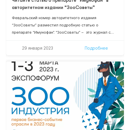
Читайте статью о препарате “Имунофан” в
авторитетном издании “ЗооСоветы”
Февральский номер авторитетного издания
“ЗооСоветы” разместил подробную статью о
препарате “Имунофан”. “ЗооСоветы” – это журнал с
безупречной репутацией, созданный специально для
любителей домашних животных. В нем рекомендации
29 января 2023
Подробнее
исключительно квалифицированных профессионалов –
все сотрудники издания имеют специальное
образование и большинство — кандидатские степени.
Читайте статью о препарате “Имунофан” уже 15
февраля 2022 года!