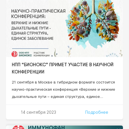
университет дружбы народов» Минобрнауки РФ,
профессор кафедры иммунопатологии и
иммунодиагностики…
НПП “БИОНОКС” ПРИМЕТ УЧАСТИЕ В НАУЧНОЙ
КОНФЕРЕНЦИИ
21 сентября в Москве в гибридном формате состоится
научно-практическая конференция «Верхние и нижние
дыхательные пути – единая структура, единое
заболевание». Эксперты обсудят современные
подходы к диагностике, лечению и профилактике
14 сентября 2023
Подробнее
заболеваний верхних и нижних дыхательных путей на
основе взаимодействия врачей различных