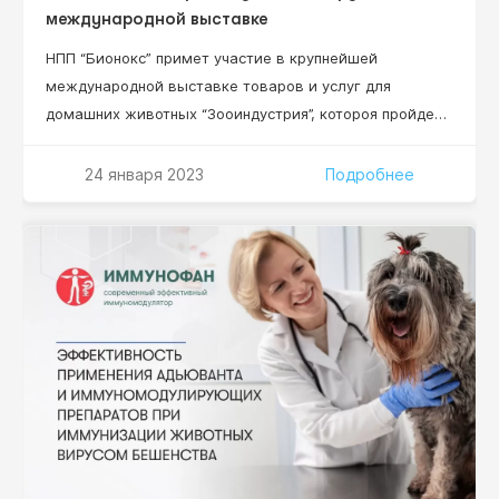
международной выставке
НПП “Бионокс” примет участие в крупнейшей
международной выставке товаров и услуг для
домашних животных “Зооиндустрия”, котороя пройдет
1-3 марта 2023 в конгрессно-выставочном центре
“ЭКСПОФОРУМ” в Санкт-Петербурге. Масшатабное
24 января 2023
Подробнее
мероприятие, где цифры говорят сами за себя: более
100 участников, 4 000 специалистов, 9 000 м2
площадь экспозиций! Номер стенда участника
выставки ООО НПП “Бионокс” – С1.