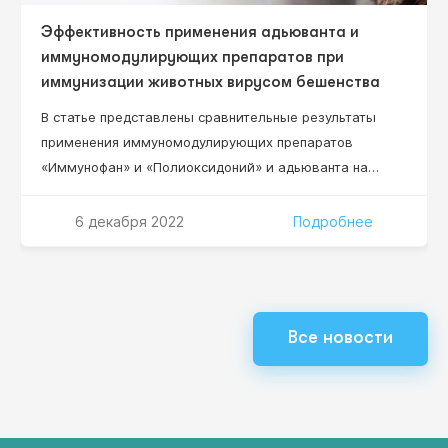
Эффективность применения адьюванта и
иммуномодулирующих препаратов при
иммунизации животных вирусом бешенства
В статье представлены сравнительные результаты
применения иммуномодулирующих препаратов
«Иммунофан» и «Полиоксидоний» и адьюванта на
основе синтетического масла ПЭС-300 с ланолином
при иммунизации баранов очищенным
6 декабря 2022
Подробнее
инактивированным вирусом бешенства. Эффект
повышения уровня специфических антител у
иммунизированных животных достоверно возрастает
при сочетанном применении этих иммуномодуляторов
Все новости
с вирусом бешенства и масляным адьювантом.
Показаны преимущества препарата «Иммунофан»,
введение которого с…