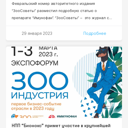
Февральский номер авторитетного издания
“ЗооСоветы” разместил подробную статью о
препарате “Имунофан”. “ЗооСоветы” – это журнал с
безупречной репутацией, созданный специально для
любителей домашних животных. В нем рекомендации
29 января 2023
Подробнее
исключительно квалифицированных профессионалов –
все сотрудники издания имеют специальное
образование и большинство — кандидатские степени.
Читайте статью о препарате “Имунофан” уже 15
февраля 2022 года!
НПП “Бионокс” примет участие в крупнейшей