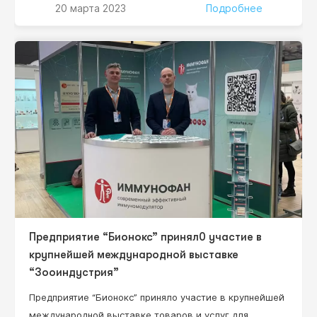
Уважаемые коллеги, приглашаем всех желающих
20 марта 2023
Подробнее
принять участие! Научный руководитель проекта:
Нестерова Ирина Вадимовна –– д.м.н., профессор,
профессор кафедры клинической иммунологии,
аллергологии и адаптологии ФНМО МИ, ФГАОУ ВО
«Российский университет дружбы народов»
Минобрнауки…
Предприятие “Бионокс” принял0 участие в
крупнейшей международной выставке
“Зооиндустрия”
Предприятие “Бионокс” приняло участие в крупнейшей
международной выставке товаров и услуг для