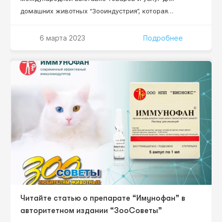
домашних животных “Зооиндустрия”, которая
состоялась в конгрессно-выставочном центре
“ЭКСПОФОРУМ” в Санкт-Петербурге. Три дня выставки
6 марта 2023
Подробнее
– это три дня знакомств и общения с представителями
зооветеринарного бизнеса: дистрибьюторы,
ветеринарные врачи, заводчики собак и кошек.
Посетители нашего стенда напрямую задавали
вопросы по сотрудничеству и представлению
препарата…
Читайте статью о препарате “Имунофан” в
авторитетном издании “ЗооСоветы”