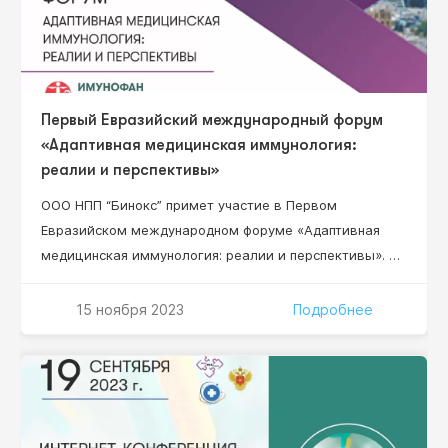
Первый Евразийский международный форум
«Адаптивная медицинская иммунология:
реалии и перспективы»
ООО НПП “Бинокс” примет участие в Первом
Евразийском международном форуме «Адаптивная
медицинская иммунология: реалии и перспективы». В
работе Форума примут участие организаторы
здравоохранения высшего звена, руководители
15 ноября 2023
Подробнее
научно-исследовательских институтов, ведущие
специалисты в области клинической,
фундаментальной иммунологии, адаптивной
медицинской иммунологии и адаптационной
медицины.