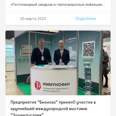
«Постковидный синдром и герпесвирусные инфекции»,
которая состоится 21 марта 2022 г. 10:00-12:10 (Мск).
Уважаемые коллеги, приглашаем всех желающих
20 марта 2023
Подробнее
принять участие! Научный руководитель проекта:
Нестерова Ирина Вадимовна –– д.м.н., профессор,
профессор кафедры клинической иммунологии,
аллергологии и адаптологии ФНМО МИ, ФГАОУ ВО
«Российский университет дружбы народов»
Минобрнауки…
Предприятие “Бионокс” принял0 участие в
крупнейшей международной выставке
“Зооиндустрия”