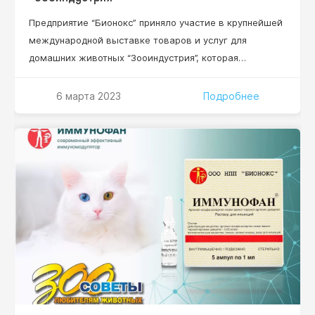
Предприятие “Бионокс” приняло участие в крупнейшей
международной выставке товаров и услуг для
домашних животных “Зооиндустрия”, которая
состоялась в конгрессно-выставочном центре
“ЭКСПОФОРУМ” в Санкт-Петербурге. Три дня выставки
6 марта 2023
Подробнее
– это три дня знакомств и общения с представителями
зооветеринарного бизнеса: дистрибьюторы,
ветеринарные врачи, заводчики собак и кошек.
Посетители нашего стенда напрямую задавали
вопросы по сотрудничеству и представлению
препарата…