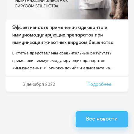
Эффективность применения адьюванта и
иммуномодулирующих препаратов при
иммунизации животных вирусом бешенства
В статье представлены сравнительные результаты
применения иммуномодулирующих препаратов
«Иммунофан» и «Полиоксидоний» и адьюванта на
основе синтетического масла ПЭС-300 с ланолином
при иммунизации баранов очищенным
6 декабря 2022
Подробнее
инактивированным вирусом бешенства. Эффект
повышения уровня специфических антител у
иммунизированных животных достоверно возрастает
при сочетанном применении этих иммуномодуляторов
Все новости
с вирусом бешенства и масляным адьювантом.
Показаны преимущества препарата «Иммунофан»,