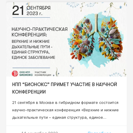
Вадимовна – д.м.н., профессор, профессор кафедры
клинической иммунологии, аллергологии и
адаптологии ФНМО МИ, ФГАОУ ВО «Российский
университет дружбы народов» Минобрнауки РФ,
профессор кафедры иммунопатологии и
иммунодиагностики…
НПП “БИОНОКС” ПРИМЕТ УЧАСТИЕ В НАУЧНОЙ
КОНФЕРЕНЦИИ
21 сентября в Москве в гибридном формате состоится
научно-практическая конференция «Верхние и нижние
дыхательные пути – единая структура, единое
заболевание». Эксперты обсудят современные
подходы к диагностике, лечению и профилактике