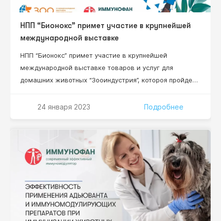
НПП “Бионокс” примет участие в крупнейшей
международной выставке
НПП “Бионокс” примет участие в крупнейшей
международной выставке товаров и услуг для
домашних животных “Зооиндустрия”, котороя пройдет
1-3 марта 2023 в конгрессно-выставочном центре
“ЭКСПОФОРУМ” в Санкт-Петербурге. Масшатабное
24 января 2023
Подробнее
мероприятие, где цифры говорят сами за себя: более
100 участников, 4 000 специалистов, 9 000 м2
площадь экспозиций! Номер стенда участника
выставки ООО НПП “Бионокс” – С1.