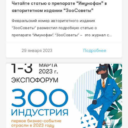
Читайте статью о препарате “Имунофан” в
авторитетном издании “ЗооСоветы”
Февральский номер авторитетного издания
“ЗооСоветы” разместил подробную статью о
препарате “Имунофан”. “ЗооСоветы” – это журнал с
безупречной репутацией, созданный специально для
любителей домашних животных. В нем рекомендации
29 января 2023
Подробнее
исключительно квалифицированных профессионалов –
все сотрудники издания имеют специальное
образование и большинство — кандидатские степени.
Читайте статью о препарате “Имунофан” уже 15
февраля 2022 года!