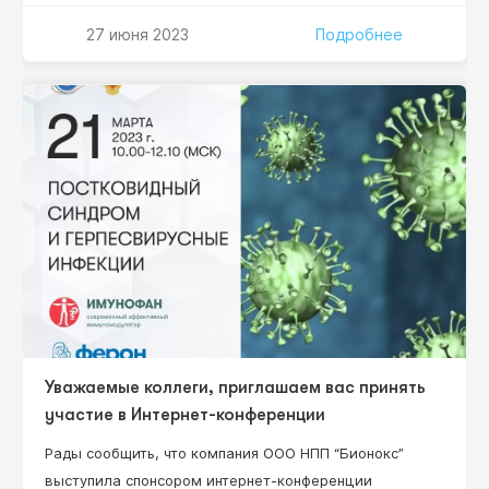
приобретённых иммунодефицитов» (далее – Вебинар),
который состоится «27» июня 2023 г. в 12:00 (по мск
27 июня 2023
Подробнее
времени) на сайте www.umedp.ru. Руководитель НИР,
доктор медицинских наук, профессор Нестерова И.В.
Уважаемые коллеги, приглашаем вас принять
участие в Интернет-конференции
Рады сообщить, что компания ООО НПП “Бионокс”
выступила спонсором интернет-конференции