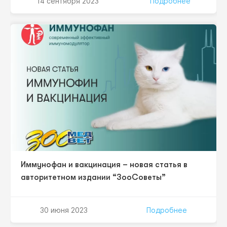
14 сентября 2023
Подробнее
заболеваний верхних и нижних дыхательных путей на
основе взаимодействия врачей различных
специальностей. Благодаря гибридному формату, в
конференции примут участие спикеры из нескольких
городов России. Мероприятие пройдет…
Иммунофан и вакцинация – новая статья в
авторитетном издании “ЗооСоветы”
30 июня 2023
Подробнее