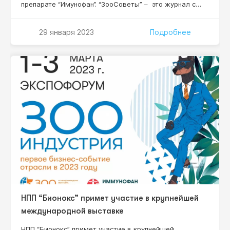
препарате “Имунофан”. “ЗооСоветы” – это журнал с
безупречной репутацией, созданный специально для
любителей домашних животных. В нем рекомендации
29 января 2023
Подробнее
исключительно квалифицированных профессионалов –
все сотрудники издания имеют специальное
образование и большинство — кандидатские степени.
Читайте статью о препарате “Имунофан” уже 15
февраля 2022 года!
НПП “Бионокс” примет участие в крупнейшей
международной выставке
НПП “Бионокс” примет участие в крупнейшей