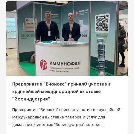
Нестерова Ирина Вадимовна –– д.м.н., профессор,
профессор кафедры клинической иммунологии,
аллергологии и адаптологии ФНМО МИ, ФГАОУ ВО
«Российский университет дружбы народов»
Минобрнауки…
Предприятие “Бионокс” принял0 участие в
крупнейшей международной выставке
“Зооиндустрия”
Предприятие “Бионокс” приняло участие в крупнейшей
международной выставке товаров и услуг для
домашних животных “Зооиндустрия”, которая
состоялась в конгрессно-выставочном центре