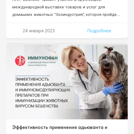
международной выставке товаров и услуг для
домашних животных “Зооиндустрия”, котороя пройдет
1-3 марта 2023 в конгрессно-выставочном центре
“ЭКСПОФОРУМ” в Санкт-Петербурге. Масшатабное
24 января 2023
Подробнее
мероприятие, где цифры говорят сами за себя: более
100 участников, 4 000 специалистов, 9 000 м2
площадь экспозиций! Номер стенда участника
выставки ООО НПП “Бионокс” – С1.
Эффективность применения адьюванта и