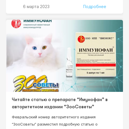
“ЭКСПОФОРУМ” в Санкт-Петербурге. Три дня выставки
6 марта 2023
Подробнее
– это три дня знакомств и общения с представителями
зооветеринарного бизнеса: дистрибьюторы,
ветеринарные врачи, заводчики собак и кошек.
Посетители нашего стенда напрямую задавали
вопросы по сотрудничеству и представлению
препарата…
Читайте статью о препарате “Имунофан” в
авторитетном издании “ЗооСоветы”
Февральский номер авторитетного издания
“ЗооСоветы” разместил подробную статью о