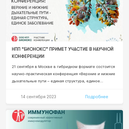
иммунодиагностики…
НПП “БИОНОКС” ПРИМЕТ УЧАСТИЕ В НАУЧНОЙ
КОНФЕРЕНЦИИ
21 сентября в Москве в гибридном формате состоится
научно-практическая конференция «Верхние и нижние
дыхательные пути – единая структура, единое
заболевание». Эксперты обсудят современные
подходы к диагностике, лечению и профилактике
14 сентября 2023
Подробнее
заболеваний верхних и нижних дыхательных путей на
основе взаимодействия врачей различных
специальностей. Благодаря гибридному формату, в
конференции примут участие спикеры из нескольких