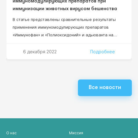
иммуномодулирующих препаратов при
иммунизации животных вирусом бешенства
В статье представлены сравнительные результаты
применения иммуномодулирующих препаратов
«Иммунофан» и «Полиоксидоний» и адьюванта на
основе синтетического масла ПЭС-300 с ланолином
при иммунизации баранов очищенным
6 декабря 2022
Подробнее
инактивированным вирусом бешенства. Эффект
повышения уровня специфических антител у
иммунизированных животных достоверно возрастает
при сочетанном применении этих иммуномодуляторов
Все новости
с вирусом бешенства и масляным адьювантом.
Показаны преимущества препарата «Иммунофан»,
введение которого с…
О нас
Миссия