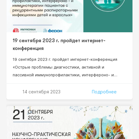
19 сентября 2023 г. пройдет интернет-
конференция
19 сентября 2023 г. пройдет интернет-конференция
«Острые проблемы диагностики, активной и
пассивной иммунопрофилактики, интерфероно- и
иммунотерапии пациентов с рекуррентными
респираторными инфекциями, детей и взрослых»
14 сентября 2023
Подробнее
Научный руководитель проекта: Нестерова Ирина
Вадимовна – д.м.н., профессор, профессор кафедры
клинической иммунологии, аллергологии и
адаптологии ФНМО МИ, ФГАОУ ВО «Российский
университет дружбы народов» Минобрнауки РФ,
профессор кафедры иммунопатологии и