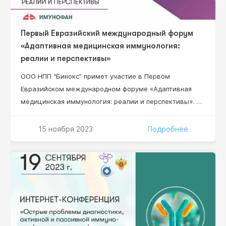
Первый Евразийский международный форум
«Адаптивная медицинская иммунология:
реалии и перспективы»
ООО НПП “Бинокс” примет участие в Первом
Евразийском международном форуме «Адаптивная
медицинская иммунология: реалии и перспективы». В
работе Форума примут участие организаторы
здравоохранения высшего звена, руководители
15 ноября 2023
Подробнее
научно-исследовательских институтов, ведущие
специалисты в области клинической,
фундаментальной иммунологии, адаптивной
медицинской иммунологии и адаптационной
медицины.