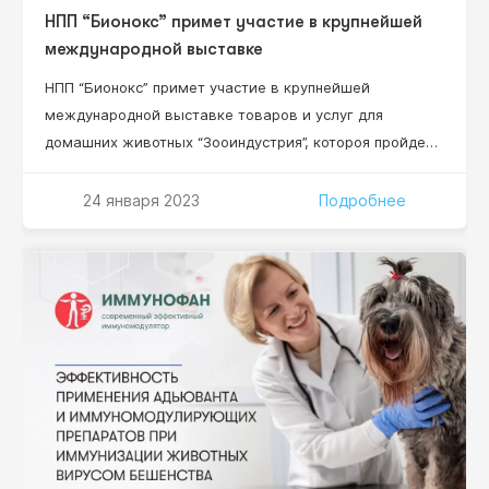
НПП “Бионокс” примет участие в крупнейшей
международной выставке
НПП “Бионокс” примет участие в крупнейшей
международной выставке товаров и услуг для
домашних животных “Зооиндустрия”, котороя пройдет
1-3 марта 2023 в конгрессно-выставочном центре
“ЭКСПОФОРУМ” в Санкт-Петербурге. Масшатабное
24 января 2023
Подробнее
мероприятие, где цифры говорят сами за себя: более
100 участников, 4 000 специалистов, 9 000 м2
площадь экспозиций! Номер стенда участника
выставки ООО НПП “Бионокс” – С1.