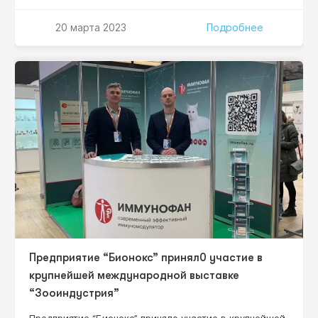
которая состоится 21 марта 2022 г. 10:00-12:10 (Мск).
Уважаемые коллеги, приглашаем всех желающих
20 марта 2023
Подробнее
принять участие! Научный руководитель проекта:
Нестерова Ирина Вадимовна –– д.м.н., профессор,
профессор кафедры клинической иммунологии,
аллергологии и адаптологии ФНМО МИ, ФГАОУ ВО
«Российский университет дружбы народов»
Минобрнауки…
Предприятие “Бионокс” принял0 участие в
крупнейшей международной выставке
“Зооиндустрия”
Предприятие “Бионокс” приняло участие в крупнейшей