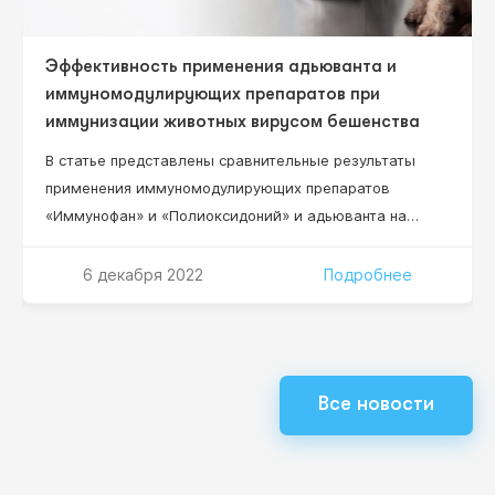
Эффективность применения адьюванта и
иммуномодулирующих препаратов при
иммунизации животных вирусом бешенства
В статье представлены сравнительные результаты
применения иммуномодулирующих препаратов
«Иммунофан» и «Полиоксидоний» и адьюванта на
основе синтетического масла ПЭС-300 с ланолином
при иммунизации баранов очищенным
6 декабря 2022
Подробнее
инактивированным вирусом бешенства. Эффект
повышения уровня специфических антител у
иммунизированных животных достоверно возрастает
при сочетанном применении этих иммуномодуляторов
Все новости
с вирусом бешенства и масляным адьювантом.
Показаны преимущества препарата «Иммунофан»,
введение которого с…