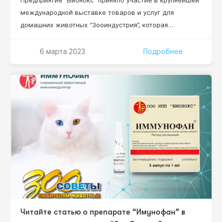
международной выставке товаров и услуг для
домашних животных “Зооиндустрия”, которая
состоялась в конгрессно-выставочном центре
“ЭКСПОФОРУМ” в Санкт-Петербурге. Три дня выставки
6 марта 2023
Подробнее
– это три дня знакомств и общения с представителями
зооветеринарного бизнеса: дистрибьюторы,
ветеринарные врачи, заводчики собак и кошек.
Посетители нашего стенда напрямую задавали
вопросы по сотрудничеству и представлению
препарата…
Читайте статью о препарате “Имунофан” в