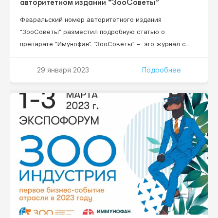
авторитетном издании “ЗооСоветы”
Февральский номер авторитетного издания
“ЗооСоветы” разместил подробную статью о
препарате “Имунофан”. “ЗооСоветы” – это журнал с
безупречной репутацией, созданный специально для
любителей домашних животных. В нем рекомендации
29 января 2023
Подробнее
исключительно квалифицированных профессионалов –
все сотрудники издания имеют специальное
образование и большинство — кандидатские степени.
Читайте статью о препарате “Имунофан” уже 15
февраля 2022 года!