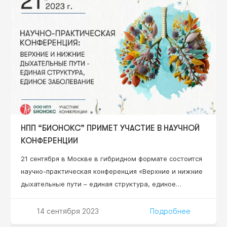
адаптологии ФНМО МИ, ФГАОУ ВО «Российский
университет дружбы народов» Минобрнауки РФ,
профессор кафедры иммунопатологии и
иммунодиагностики…
НПП “БИОНОКС” ПРИМЕТ УЧАСТИЕ В НАУЧНОЙ
КОНФЕРЕНЦИИ
21 сентября в Москве в гибридном формате состоится
научно-практическая конференция «Верхние и нижние
дыхательные пути – единая структура, единое
заболевание». Эксперты обсудят современные
подходы к диагностике, лечению и профилактике
14 сентября 2023
Подробнее
заболеваний верхних и нижних дыхательных путей на