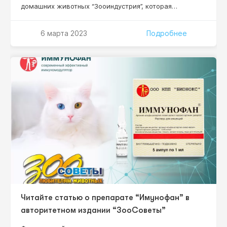
домашних животных “Зооиндустрия”, которая
состоялась в конгрессно-выставочном центре
“ЭКСПОФОРУМ” в Санкт-Петербурге. Три дня выставки
6 марта 2023
Подробнее
– это три дня знакомств и общения с представителями
зооветеринарного бизнеса: дистрибьюторы,
ветеринарные врачи, заводчики собак и кошек.
Посетители нашего стенда напрямую задавали
вопросы по сотрудничеству и представлению
препарата…
Читайте статью о препарате “Имунофан” в
авторитетном издании “ЗооСоветы”