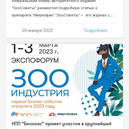
Февральский номер авторитетного издания
“ЗооСоветы” разместил подробную статью о
препарате “Имунофан”. “ЗооСоветы” – это журнал с
безупречной репутацией, созданный специально для
любителей домашних животных. В нем рекомендации
29 января 2023
Подробнее
исключительно квалифицированных профессионалов –
все сотрудники издания имеют специальное
образование и большинство — кандидатские степени.
Читайте статью о препарате “Имунофан” уже 15
февраля 2022 года!
НПП “Бионокс” примет участие в крупнейшей