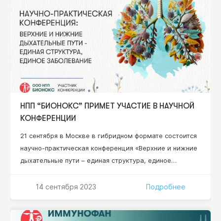
университет дружбы народов» Минобрнауки РФ,
профессор кафедры иммунопатологии и
иммунодиагностики…
НПП “БИОНОКС” ПРИМЕТ УЧАСТИЕ В НАУЧНОЙ
КОНФЕРЕНЦИИ
21 сентября в Москве в гибридном формате состоится
научно-практическая конференция «Верхние и нижние
дыхательные пути – единая структура, единое
заболевание». Эксперты обсудят современные
подходы к диагностике, лечению и профилактике
14 сентября 2023
Подробнее
заболеваний верхних и нижних дыхательных путей на
основе взаимодействия врачей различных