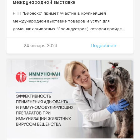
международной выставке
НПП “Бионокс” примет участие в крупнейшей
международной выставке товаров и услуг для
домашних животных “Зооиндустрия”, котороя пройдет
1-3 марта 2023 в конгрессно-выставочном центре
“ЭКСПОФОРУМ” в Санкт-Петербурге. Масшатабное
24 января 2023
Подробнее
мероприятие, где цифры говорят сами за себя: более
100 участников, 4 000 специалистов, 9 000 м2
площадь экспозиций! Номер стенда участника
выставки ООО НПП “Бионокс” – С1.