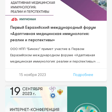
Первый Евразийский международный форум
«Адаптивная медицинская иммунология:
реалии и перспективы»
ООО НПП “Бинокс” примет участие в Первом
Евразийском международном форуме «Адаптивная
медицинская иммунология: реалии и перспективы». В
работе Форума примут участие организаторы
здравоохранения высшего звена, руководители
15 ноября 2023
Подробнее
научно-исследовательских институтов, ведущие
специалисты в области клинической,
фундаментальной иммунологии, адаптивной
медицинской иммунологии и адаптационной
медицины.