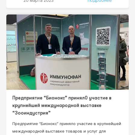
20 марта 2023
Подробнее
принять участие! Научный руководитель проекта:
Нестерова Ирина Вадимовна –– д.м.н., профессор,
профессор кафедры клинической иммунологии,
аллергологии и адаптологии ФНМО МИ, ФГАОУ ВО
«Российский университет дружбы народов»
Минобрнауки…
Предприятие “Бионокс” принял0 участие в
крупнейшей международной выставке
“Зооиндустрия”
Предприятие “Бионокс” приняло участие в крупнейшей
международной выставке товаров и услуг для