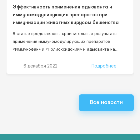
Эффективность применения адьюванта и
иммуномодулирующих препаратов при
иммунизации животных вирусом бешенства
В статье представлены сравнительные результаты
применения иммуномодулирующих препаратов
«Иммунофан» и «Полиоксидоний» и адьюванта на
основе синтетического масла ПЭС-300 с ланолином
при иммунизации баранов очищенным
6 декабря 2022
Подробнее
инактивированным вирусом бешенства. Эффект
повышения уровня специфических антител у
иммунизированных животных достоверно возрастает
при сочетанном применении этих иммуномодуляторов
Все новости
с вирусом бешенства и масляным адьювантом.
Показаны преимущества препарата «Иммунофан»,
введение которого с…