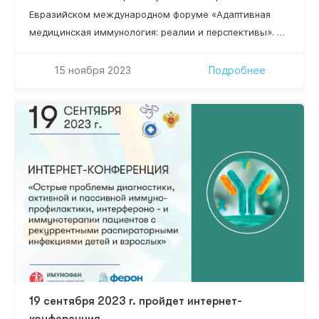
Евразийском международном форуме «Адаптивная
медицинская иммунология: реалии и перспективы». В
работе Форума примут участие организаторы
здравоохранения высшего звена, руководители
15 ноября 2023
Подробнее
научно-исследовательских институтов, ведущие
специалисты в области клинической,
фундаментальной иммунологии, адаптивной
медицинской иммунологии и адаптационной
медицины.
19 сентября 2023 г. пройдет интернет-
конференция