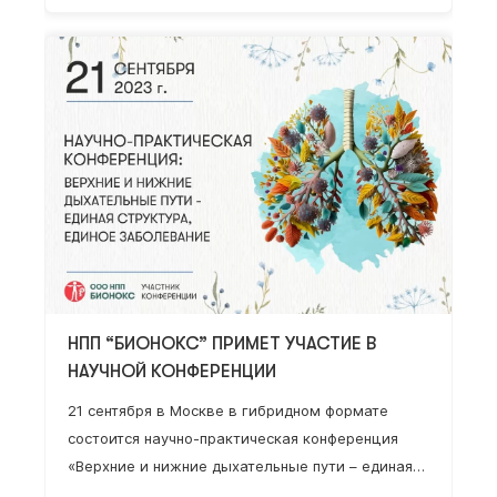
детей и взрослых» Научный руководитель
проекта: Нестерова Ирина Вадимовна – д.м.н.,
профессор, профессор кафедры клинической
иммунологии, аллергологии и адаптологии
ФНМО МИ, ФГАОУ ВО «Российский университет
дружбы народов» Минобрнауки РФ, профессор
кафедры иммунопатологии и
иммунодиагностики…
НПП “БИОНОКС” ПРИМЕТ УЧАСТИЕ В
НАУЧНОЙ КОНФЕРЕНЦИИ
21 сентября в Москве в гибридном формате
состоится научно-практическая конференция
«Верхние и нижние дыхательные пути – единая
структура, единое заболевание». Эксперты