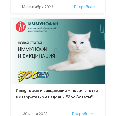
обсудят современные подходы к диагностике,
14 сентября 2023
Подробнее
лечению и профилактике заболеваний верхних и
нижних дыхательных путей на основе
взаимодействия врачей различных
специальностей. Благодаря гибридному
формату, в конференции примут участие
спикеры из нескольких городов России.
Мероприятие пройдет…
Иммунофан и вакцинация – новая статья
в авторитетном издании “ЗооСоветы”
30 июня 2023
Подробнее