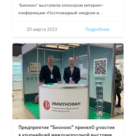
“Бионокс” выступила спонсором интернет-
конференции «Постковидный синдром и
герпесвирусные инфекции», которая состоится
21 марта 2022 г. 10:00-12:10 (Мск). Уважаемые
20 марта 2023
Подробнее
коллеги, приглашаем всех желающих принять
участие! Научный руководитель проекта:
Нестерова Ирина Вадимовна –– д.м.н.,
профессор, профессор кафедры клинической
иммунологии, аллергологии и адаптологии
ФНМО МИ, ФГАОУ ВО «Российский университет
дружбы народов» Минобрнауки…
Предприятие “Бионокс” принял0 участие
в крупнейшей международной выставке