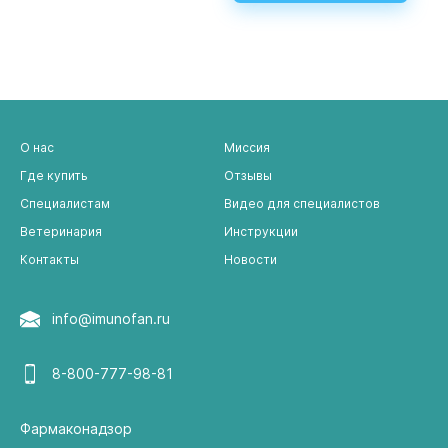
иммуномодуляторов с вирусом бешенства и
масляным адьювантом. Показаны преимущества
препарата «Иммунофан», введение которого с…
О нас
Миссия
Где купить
Отзывы
Специалистам
Видео для специалистов
Ветеринария
Инструкции
Контакты
Новости
info@imunofan.ru
8-800-777-98-81
Фармаконадзор