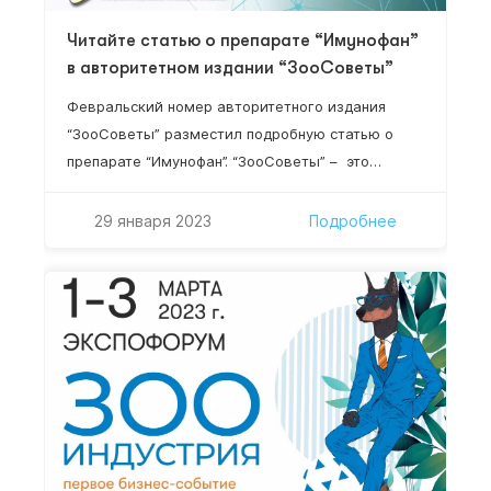
Читайте статью о препарате “Имунофан”
в авторитетном издании “ЗооСоветы”
Февральский номер авторитетного издания
“ЗооСоветы” разместил подробную статью о
препарате “Имунофан”. “ЗооСоветы” – это
журнал с безупречной репутацией, созданный
специально для любителей домашних животных.
29 января 2023
Подробнее
В нем рекомендации исключительно
квалифицированных профессионалов – все
сотрудники издания имеют специальное
образование и большинство — кандидатские
степени. Читайте статью о препарате “Имунофан”
уже 15 февраля 2022 года!