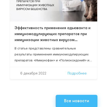
Эффективность применения адьюванта и
иммуномодулирующих препаратов при
иммунизации животных вирусом
бешенства
В статье представлены сравнительные
результаты применения иммуномодулирующих
препаратов «Иммунофан» и «Полиоксидоний» и
адьюванта на основе синтетического масла
ПЭС-300 с ланолином при иммунизации баранов
6 декабря 2022
Подробнее
очищенным инактивированным вирусом
бешенства. Эффект повышения уровня
специфических антител у иммунизированных
животных достоверно возрастает при
Все новости
сочетанном применении этих