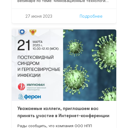
Вебинаре по теме: «Инновационные технологии
в коррекции приобретённых иммунодефицитов»
(далее – Вебинар), который состоится «27» июня
27 июня 2023
Подробнее
2023 г. в 12:00 (по мск времени) на сайте
www.umedp.ru. Руководитель НИР, доктор
медицинских наук, профессор Нестерова И.В.
Уважаемые коллеги, приглашаем вас
принять участие в Интернет-конференции
Рады сообщить, что компания ООО НПП