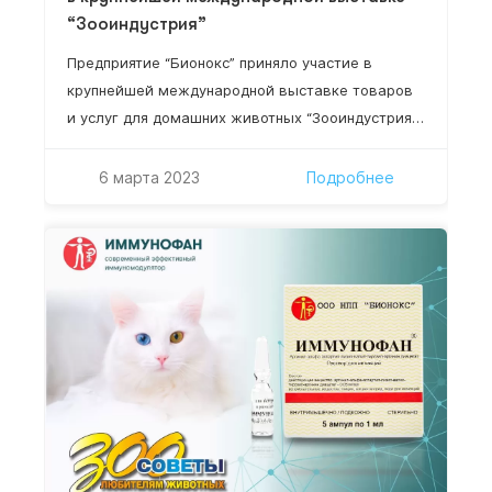
“Зооиндустрия”
Предприятие “Бионокс” приняло участие в
крупнейшей международной выставке товаров
и услуг для домашних животных “Зооиндустрия”,
которая состоялась в конгрессно-выставочном
центре “ЭКСПОФОРУМ” в Санкт-Петербурге. Три
6 марта 2023
Подробнее
дня выставки – это три дня знакомств и общения
с представителями зооветеринарного бизнеса:
дистрибьюторы, ветеринарные врачи,
заводчики собак и кошек. Посетители нашего
стенда напрямую задавали вопросы по
сотрудничеству и представлению препарата…