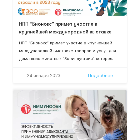
НПП “Бионокс” примет участие в
крупнейшей международной выставке
НПП “Бионокс” примет участие в крупнейшей
международной выставке товаров и услуг для
домашних животных “Зооиндустрия”, котороя
пройдет 1-3 марта 2023 в конгрессно-
выставочном центре “ЭКСПОФОРУМ” в Санкт-
24 января 2023
Подробнее
Петербурге. Масшатабное мероприятие, где
цифры говорят сами за себя: более 100
участников, 4 000 специалистов, 9 000 м2
площадь экспозиций! Номер стенда участника
выставки ООО НПП “Бионокс” – С1.