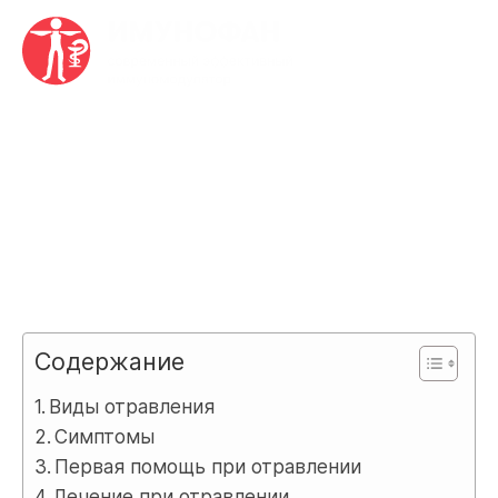
Главная
•
Ветеринарная форма
•
Что дать собаке при
отравлении
Что дать собаке при
отравлении
Содержание
Виды отравления
Симптомы
Первая помощь при отравлении
Лечение при отравлении